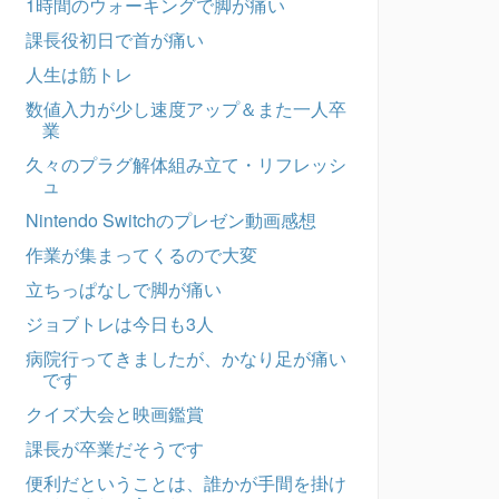
1時間のウォーキングで脚が痛い
課長役初日で首が痛い
人生は筋トレ
数値入力が少し速度アップ＆また一人卒
業
久々のプラグ解体組み立て・リフレッシ
ュ
Nintendo Switchのプレゼン動画感想
作業が集まってくるので大変
立ちっぱなしで脚が痛い
ジョブトレは今日も3人
病院行ってきましたが、かなり足が痛い
です
クイズ大会と映画鑑賞
課長が卒業だそうです
便利だということは、誰かが手間を掛け