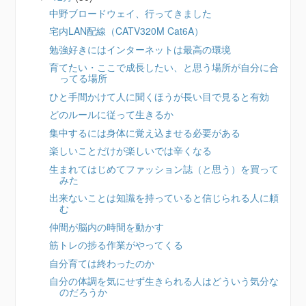
中野ブロードウェイ、行ってきました
宅内LAN配線（CATV320M Cat6A）
勉強好きにはインターネットは最高の環境
育てたい・ここで成長したい、と思う場所が自分に合
ってる場所
ひと手間かけて人に聞くほうが長い目で見ると有効
どのルールに従って生きるか
集中するには身体に覚え込ませる必要がある
楽しいことだけが楽しいでは辛くなる
生まれてはじめてファッション誌（と思う）を買って
みた
出来ないことは知識を持っていると信じられる人に頼
む
仲間が脳内の時間を動かす
筋トレの捗る作業がやってくる
自分育ては終わったのか
自分の体調を気にせず生きられる人はどういう気分な
のだろうか