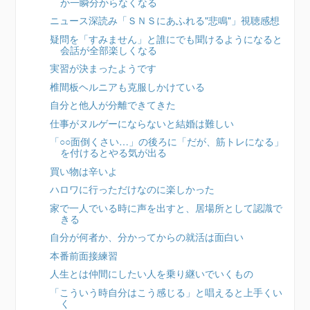
か一瞬分からなくなる
ニュース深読み「ＳＮＳにあふれる"悲鳴"」視聴感想
疑問を「すみません」と誰にでも聞けるようになると
会話が全部楽しくなる
実習が決まったようです
椎間板ヘルニアも克服しかけている
自分と他人が分離できてきた
仕事がヌルゲーにならないと結婚は難しい
「○○面倒くさい…」の後ろに「だが、筋トレになる」
を付けるとやる気が出る
買い物は辛いよ
ハロワに行っただけなのに楽しかった
家で一人でいる時に声を出すと、居場所として認識で
きる
自分が何者か、分かってからの就活は面白い
本番前面接練習
人生とは仲間にしたい人を乗り継いでいくもの
「こういう時自分はこう感じる」と唱えると上手くい
く