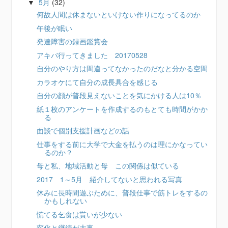
5月
(32)
▼
何故人間は休まないといけない作りになってるのか
午後が眠い
発達障害の録画鑑賞会
アキバ行ってきました 20170528
自分のやり方は間違ってなかったのだなと分かる空間
カラオケにて自分の成長具合を感じる
自分の顔が普段見えないことを気にかける人は10％
紙１枚のアンケートを作成するのもとても時間がかか
る
面談で個別支援計画などの話
仕事をする前に大学で大金を払うのは理にかなってい
るのか？
母と私、地域活動と母 この関係は似ている
2017 1～5月 紹介してないと思われる写真
休みに長時間遊ぶために、普段仕事で筋トレをするの
かもしれない
慌てる乞食は貰いが少ない
変化と継続が大事