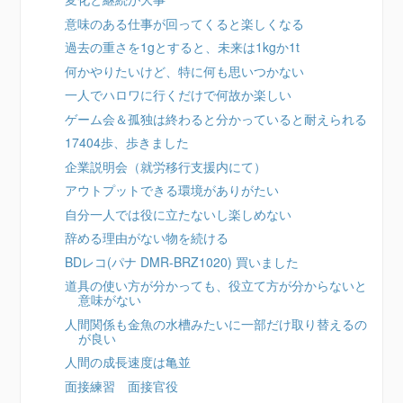
意味のある仕事が回ってくると楽しくなる
過去の重さを1gとすると、未来は1kgか1t
何かやりたいけど、特に何も思いつかない
一人でハロワに行くだけで何故か楽しい
ゲーム会＆孤独は終わると分かっていると耐えられる
17404歩、歩きました
企業説明会（就労移行支援内にて）
アウトプットできる環境がありがたい
自分一人では役に立たないし楽しめない
辞める理由がない物を続ける
BDレコ(パナ DMR-BRZ1020) 買いました
道具の使い方が分かっても、役立て方が分からないと
意味がない
人間関係も金魚の水槽みたいに一部だけ取り替えるの
が良い
人間の成長速度は亀並
面接練習 面接官役