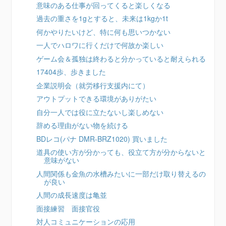
意味のある仕事が回ってくると楽しくなる
過去の重さを1gとすると、未来は1kgか1t
何かやりたいけど、特に何も思いつかない
一人でハロワに行くだけで何故か楽しい
ゲーム会＆孤独は終わると分かっていると耐えられる
17404歩、歩きました
企業説明会（就労移行支援内にて）
アウトプットできる環境がありがたい
自分一人では役に立たないし楽しめない
辞める理由がない物を続ける
BDレコ(パナ DMR-BRZ1020) 買いました
道具の使い方が分かっても、役立て方が分からないと
意味がない
人間関係も金魚の水槽みたいに一部だけ取り替えるの
が良い
人間の成長速度は亀並
面接練習 面接官役
対人コミュニケーションの応用