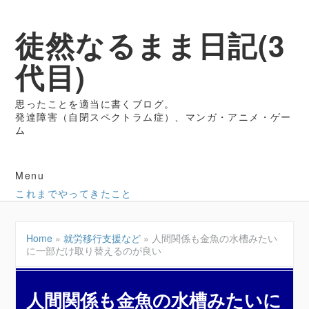
徒然なるまま日記(3
代目)
思ったことを適当に書くブログ。
発達障害（自閉スペクトラム症）、マンガ・アニメ・ゲー
ム
Menu
これまでやってきたこと
Home
»
就労移行支援など
»
人間関係も金魚の水槽みたい
に一部だけ取り替えるのが良い
人間関係も金魚の水槽みたいに