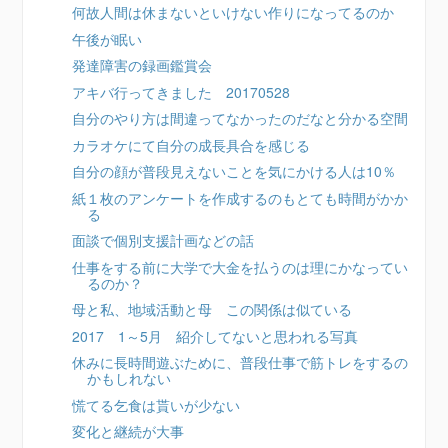
何故人間は休まないといけない作りになってるのか
午後が眠い
発達障害の録画鑑賞会
アキバ行ってきました 20170528
自分のやり方は間違ってなかったのだなと分かる空間
カラオケにて自分の成長具合を感じる
自分の顔が普段見えないことを気にかける人は10％
紙１枚のアンケートを作成するのもとても時間がかか
る
面談で個別支援計画などの話
仕事をする前に大学で大金を払うのは理にかなってい
るのか？
母と私、地域活動と母 この関係は似ている
2017 1～5月 紹介してないと思われる写真
休みに長時間遊ぶために、普段仕事で筋トレをするの
かもしれない
慌てる乞食は貰いが少ない
変化と継続が大事