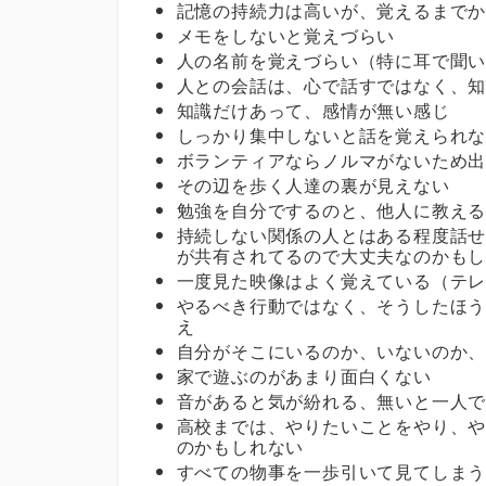
記憶の持続力は高いが、覚えるまで
メモをしないと覚えづらい
人の名前を覚えづらい（特に耳で聞
人との会話は、心で話すではなく、
知識だけあって、感情が無い感じ
しっかり集中しないと話を覚えられ
ボランティアならノルマがないため
その辺を歩く人達の裏が見えない
勉強を自分でするのと、他人に教え
持続しない関係の人とはある程度話
が共有されてるので大丈夫なのかも
一度見た映像はよく覚えている（テ
やるべき行動ではなく、そうしたほ
え
自分がそこにいるのか、いないのか
家で遊ぶのがあまり面白くない
音があると気が紛れる、無いと一人
高校までは、やりたいことをやり、
のかもしれない
すべての物事を一歩引いて見てしま