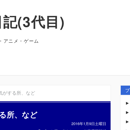
記(3代目)
・アニメ・ゲーム
ブ
気がする所、など
る所、など
2016年1月9日土曜日